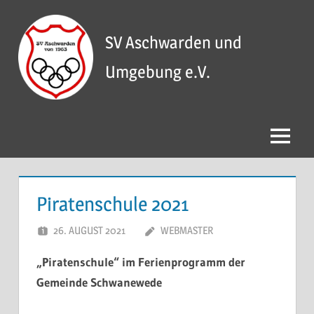
Zum
Inhalt
SV Aschwarden und
springen
Umgebung e.V.
Menü
Piratenschule 2021
26. AUGUST 2021
WEBMASTER
„Piratenschule“
im Ferienprogramm der
Gemeinde Schwanewede