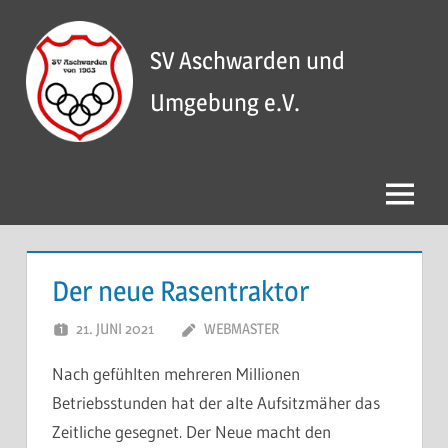
Zum
Inhalt
SV Aschwarden und
springen
Umgebung e.V.
Menü
Der neue Rasentraktor
21. JUNI 2021
WEBMASTER
Nach gefühlten mehreren Millionen
Betriebsstunden hat der alte Aufsitzmäher das
Zeitliche gesegnet. Der Neue macht den