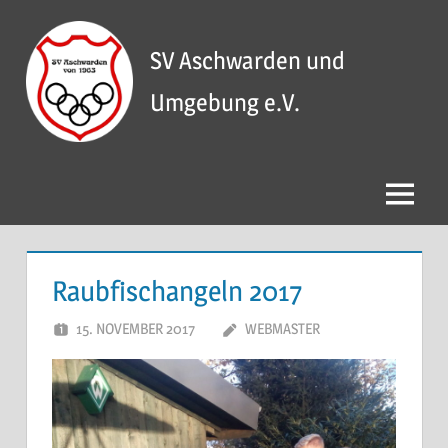
Zum
Inhalt
SV Aschwarden und
springen
Umgebung e.V.
Menü
Raubfischangeln 2017
15. NOVEMBER 2017
WEBMASTER